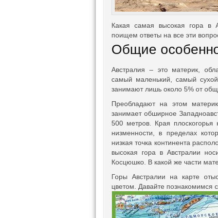
Какая самая высокая гора в А
поищем ответы на все эти вопро
Общие особенно
Австралия – это материк, об
самый маленький, самый сухой
занимают лишь около 5% от общ
Преобладают на этом материк
занимает обширное Западноавс
500 метров. Края плоскогорья
низменности, в пределах кот
низкая точка континента распо
высокая гора в Австралии нос
Косцюшко. В какой же части мат
Горы Австралии на карте оты
цветом. Давайте познакомимся с