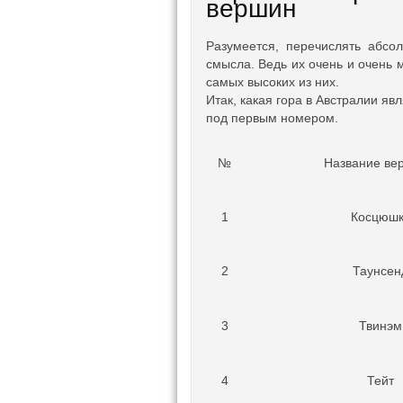
вершин
Разумеется, перечислять абсо
смысла. Ведь их очень и очень 
самых высоких из них.
Итак, какая гора в Австралии яв
под первым номером.
№
Название ве
1
Косцюш
2
Таунсен
3
Твинэм
4
Тейт