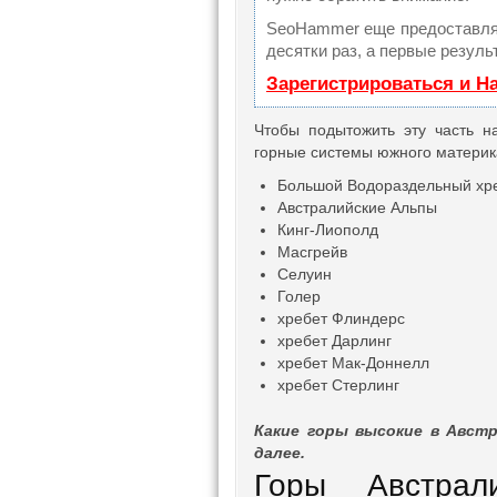
SeoHammer еще предоставля
десятки раз, а первые резуль
Зарегистрироваться и Н
Чтобы подытожить эту часть н
горные системы южного материка
Большой Водораздельный хр
Австралийские Альпы
Кинг-Лиополд
Масгрейв
Селуин
Голер
хребет Флиндерс
хребет Дарлинг
хребет Мак-Доннелл
хребет Стерлинг
Какие горы высокие в Австр
далее.
Горы Австрал