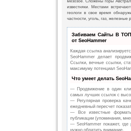
мезозое. Сложены горы Австрали
известняки. Местами встречают
геологи в свое время обнаруж
частности, уголь, газ, железные 
Забиваем Сайты В ТОП
от SeoHammer
Каждая ссылка анализируетс
SeoHammer делает продвиж
Ссылки, вечные ссылки, стат
максимуму потенциал SeoHam
Что умеет делать SeoH
— Продвижение в один клик
самых лучших ссылок с высо
— Регулярная проверка кач
ежедневный пересчет показат
— Все известные форматы
публикации (упоминания, мнен
— SeoHammer покажет, где р
нужно обратить внимание.