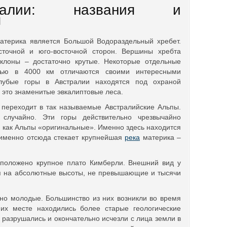
ралии: названия и
я
атерика является Большой Водораздельный хребет.
сточной и юго-восточной сторон. Вершины хребта
клоны – достаточно крутые. Некоторые отдельные
тью в 4000 км отличаются своими интересными
олубые горы в Австралии находятся под охраной
 это знаменитые эвкалиптовые леса.
 переходит в так называемые Австралийские Альпы.
случайно. Эти горы действительно чрезвычайно
и, как Альпы «оригинальные». Именно здесь находится
 именно отсюда стекает крупнейшая
река
материка –
сположено крупное плато Кимберли. Внешний вид у
ря на абсолютные высоты, не превышающие и тысячи
но молодые. Большинство из них возникли во время
их месте находились более старые геологические
 разрушались и окончательно исчезли с лица земли в