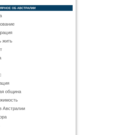
ЯРНОЕ ОБ АВСТРАЛИИ
а
ование
рация
ь жить
т
а
с
ация
ая община
жимость
в Австралии
ора
ь