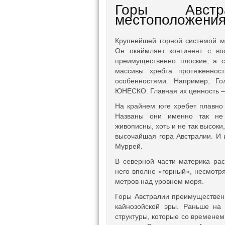
Горы Авст
местоположени
Крупнейшей горной системой м
Он окаймляет континент с во
преимущественно плоские, а с
массивы хребта протяженнос
особенностями. Например, Г
ЮНЕСКО. Главная их ценность –
На крайнем юге хребет плавно
Названы они именно так не 
живописны, хоть и не так высок
высочайшая гора Австралии. И
Муррей.
В северной части материка ра
него вполне «горный», несмот
метров над уровнем моря.
Горы Австралии преимуществен
кайнозойской эры. Раньше на 
структуры, которые со временем