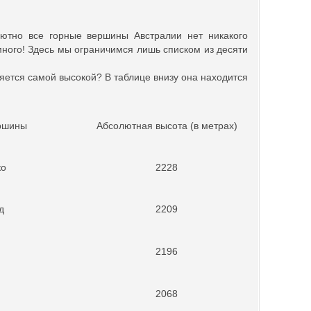
лютно все горные вершины Австралии нет никакого
много! Здесь мы ограничимся лишь списком из десяти
ляется самой высокой? В таблице внизу она находится
ршины
Абсолютная высота (в метрах)
ко
2228
д
2209
2196
2068