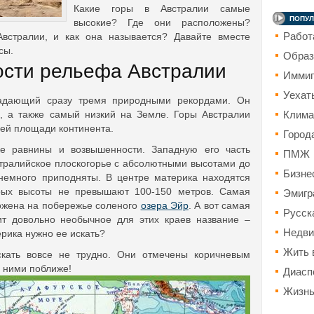
Какие горы в Австралии самые
ПОПУЛ
высокие? Где они расположены?
Работ
встралии, и как она называется? Давайте вместе
сы.
Образ
сти рельефа Австралии
Иммиг
Уехат
ладающий сразу тремя природными рекордами. Он
Клима
, а также самый низкий на Земле. Горы Австралии
ей площади континента.
Город
е равнины и возвышенности. Западную его часть
ПМЖ
тралийское плоскогорье с абсолютными высотами до
Бизне
 немного приподняты. В центре материка находятся
Эмигр
орых высоты не превышают 100-150 метров. Самая
ложена на побережье соленого
озера Эйр
. А вот самая
Русск
ит довольно необычное для этих краев название –
Недви
ерика нужно ее искать?
Жить 
скать вовсе не трудно. Они отмечены коричневым
 ними поближе!
Диасп
Жизн