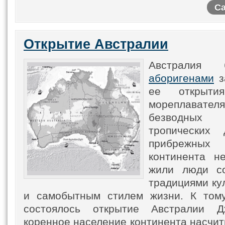
Са
Открытие Австралии
Австралия 
аборигенами
з
ее открытия
мореплав
безводных
тропических
прибрежных 
континента н
жили люди со
традициями ку
и самобытным стилем жизни. К тому
состоялось открытие Австралии Д
коренное население континента насчи