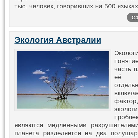
тыс. человек, говоривших на 500 языках
Са
Экология Австралии
Эколог
поняти
часть п
её 
отдель
включае
фак
экологи
пробл
являются медленными разрушителям
планета разделяется на два полушар