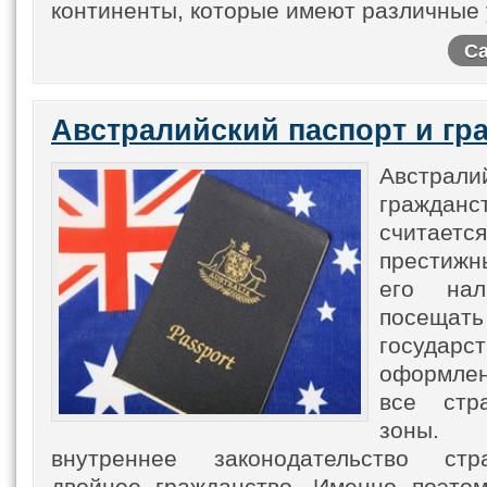
континенты, которые имеют различные 
Са
Австралийский паспорт и гр
Австрали
граждан
считаетс
престижн
его нал
посещат
госуд
оформлен
все стр
зоны. 
внутреннее законодательство ст