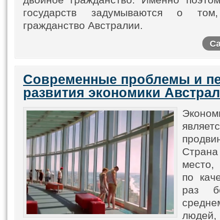
двойное гражданство. Именно поэтом
государств задумываются о том
гражданство Австралии.
Са
Современные проблемы и п
развития экономики Австра
Эконо
являетс
продв
Страна
место,
по кач
раз б
среднем
людей,