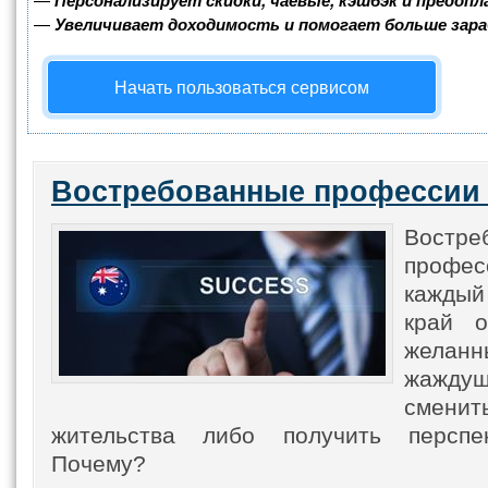
Персонализирует скидки, чаевые, кэшбэк и предоп
—
Увеличивает доходимость и помогает больше зар
Начать пользоваться сервисом
Востребованные профессии 
Востре
профес
каждый
край 
желан
жаждущ
сме
жительства либо получить перспек
Почему?