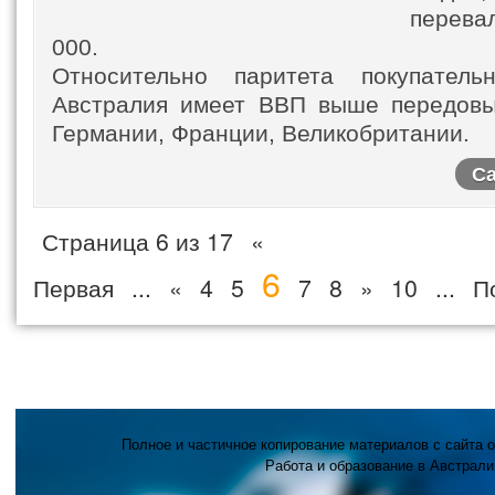
перева
000.
Относительно паритета покупатель
Австралия имеет ВВП выше передовы
Германии, Франции, Великобритании.
Са
Страница 6 из 17
«
6
Первая
...
«
4
5
7
8
»
10
...
П
Полное и частичное копирование материалов с сайта 
Работа и образование в Австрали