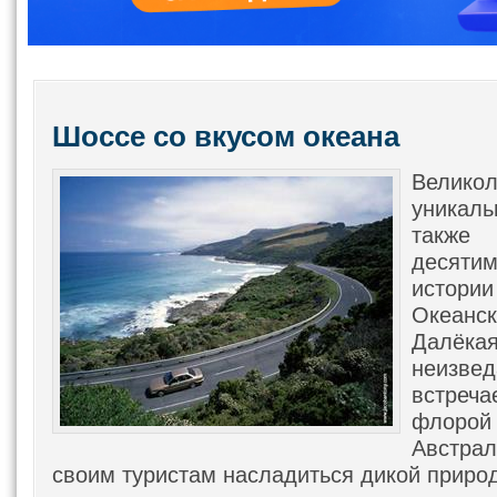
Шоссе со вкусом океана
Велик
уникал
так
десяти
истори
Океан
Далё
неизве
встреча
флор
Австра
своим туристам насладиться дикой приро